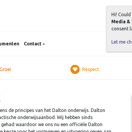
Hi! Could
Media & 
consent la
Let me c
umenten
Contact
Groei
Respect
k
ns de principes van het Dalton onderwijs. Dalton
actische onderwijsaanbod. Wij hebben sinds
ie gehad waardoor we ons nu een officiële Dalton
 keuze voor het vormgeven en uitvoering geven aan