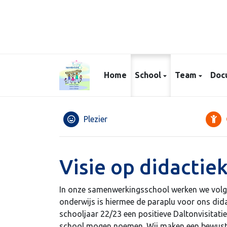
Home
School
Team
Doc
Plezier
Visie op didactie
In onze samenwerkingsschool werken we volge
onderwijs is hiermee de paraplu voor ons did
schooljaar 22/23 een positieve Daltonvisitat
school mogen noemen. Wij maken een bewuste