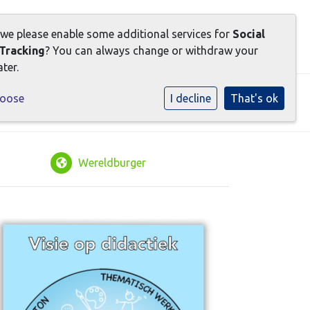
INLOGGEN SOCIAL SCHOOLS
 we please enable some additional services for
Social
Tracking
? You can always change or withdraw your
ter.
hoose
I decline
That's ok
Wereldburger